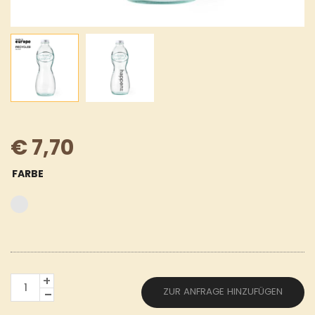
€
7,70
FARBE
LINIE
ZUR ANFRAGE HINZUFÜGEN
"NATUR"
TRINKFLASCHE