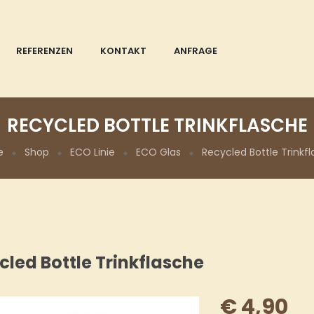
REFERENZEN
KONTAKT
ANFRAGE
RECYCLED BOTTLE TRINKFLASCHE
e
Shop
ECO Linie
ECO Glas
Recycled Bottle Trinkf
cled Bottle Trinkflasche
€
4,90