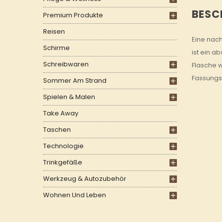
BESC
Premium Produkte
Reisen
Eine nach
Schirme
ist ein a
Schreibwaren
Flasche w
Fassungs
Sommer Am Strand
Spielen & Malen
Take Away
Taschen
Technologie
Trinkgefäße
Werkzeug & Autozubehör
Wohnen Und Leben