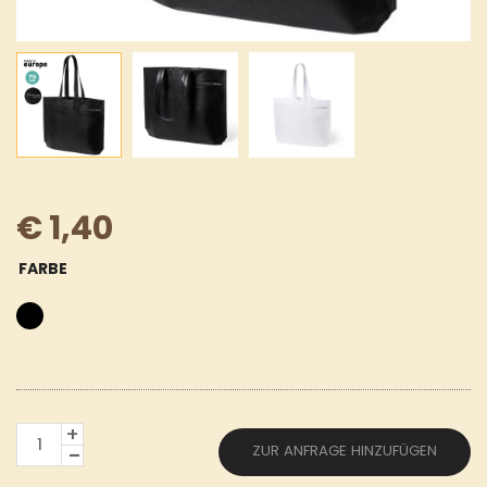
€
1,40
FARBE
LINIE
ZUR ANFRAGE HINZUFÜGEN
"NATUR"
TASCHE