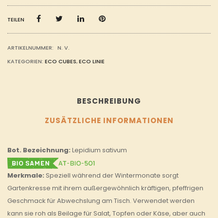
TEILEN
ARTIKELNUMMER:
N. V.
KATEGORIEN:
ECO CUBES
,
ECO LINIE
BESCHREIBUNG
ZUSÄTZLICHE INFORMATIONEN
Bot. Bezeichnung:
Lepidium sativum
Merkmale:
Speziell während der Wintermonate sorgt
Gartenkresse mit ihrem außergewöhnlich kräftigen, pfeffrigen
Geschmack für Abwechslung am Tisch. Verwendet werden
kann sie roh als Beilage für Salat, Topfen oder Käse, aber auch