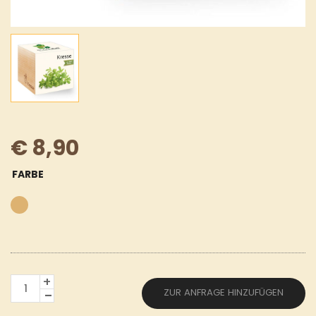
€
8,90
FARBE
ECOCUBE
ZUR ANFRAGE HINZUFÜGEN
KRESSE
MENGE