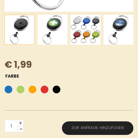
€
1,99
FARBE
ROLLERCLIP
ZUR ANFRAGE HINZUFÜGEN
MENGE