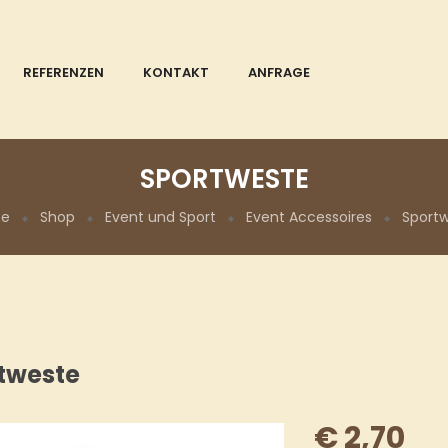
REFERENZEN
KONTAKT
ANFRAGE
SPORTWESTE
e
Shop
Event und Sport
Event Accessoires
Sport
tweste
€
2,70