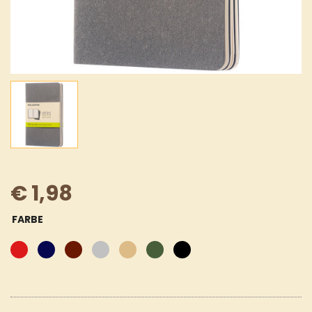
€
1,98
FARBE