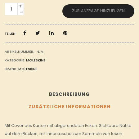
CAHIER
ZUR ANFRAGE HINZUFÜGEN
JOURNAL
TASCHENFORMAT
–
BLANKO
MENGE
TEILEN
ARTIKELNUMMER:
N. V.
KATEGORIE:
MOLESKINE
BRAND:
MOLESKINE
BESCHREIBUNG
ZUSÄTZLICHE INFORMATIONEN
Mit Cover aus Karton mit abgerundeten Ecken. Sichtbare Nähte
auf dem Rücken, mit Innentasche zum Sammeln von losen