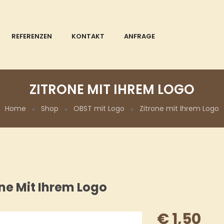
REFERENZEN
KONTAKT
ANFRAGE
ZITRONE MIT IHREM LOGO
Home
Shop
OBST mit Logo
Zitrone mit Ihrem Logo
one Mit Ihrem Logo
€
1,50