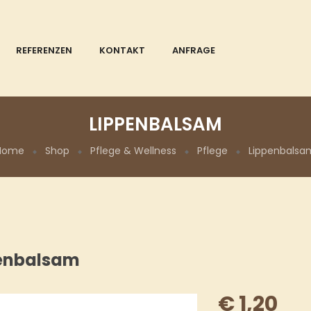
REFERENZEN
KONTAKT
ANFRAGE
LIPPENBALSAM
Home
Shop
Pflege & Wellness
Pflege
Lippenbalsa
enbalsam
€
1,20