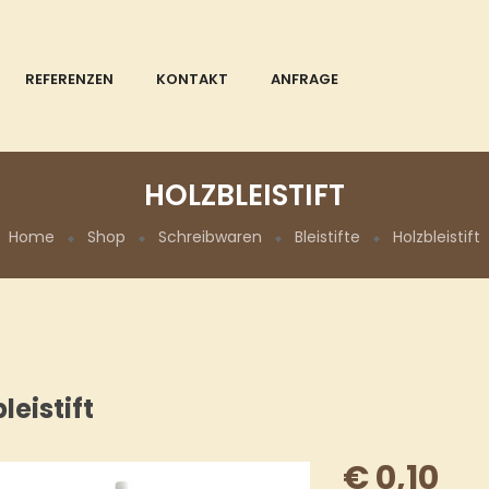
REFERENZEN
KONTAKT
ANFRAGE
HOLZBLEISTIFT
Home
Shop
Schreibwaren
Bleistifte
Holzbleistift
leistift
€
0,10