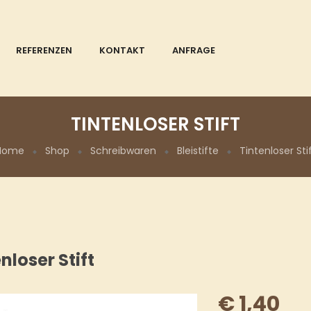
REFERENZEN
KONTAKT
ANFRAGE
TINTENLOSER STIFT
Home
Shop
Schreibwaren
Bleistifte
Tintenloser Sti
nloser Stift
€
1,40