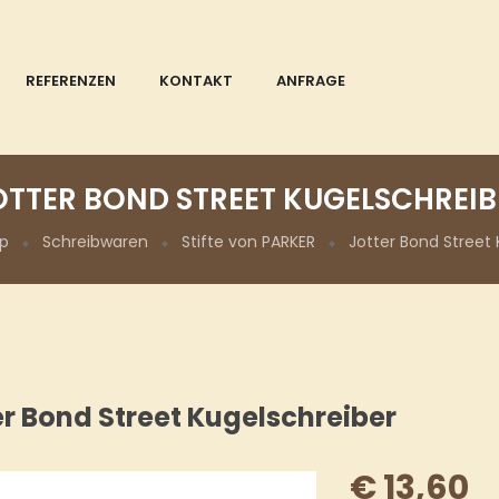
REFERENZEN
KONTAKT
ANFRAGE
OTTER BOND STREET KUGELSCHREIB
p
Schreibwaren
Stifte von PARKER
Jotter Bond Street 
er Bond Street Kugelschreiber
€
13,60