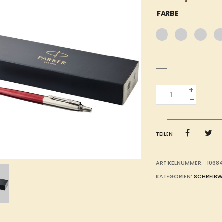
FARBE
JOTTER
BOND
STREET
KUGELSCHREIBER
MENGE
TEILEN
ARTIKELNUMMER:
1068
KATEGORIEN:
SCHREIB