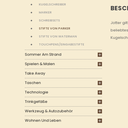
KUGELSCHREIBER
BESC
MARKER
SCHREIBSETS
Jotter gi
STIFTE VON PARKER
beliebte
STIFTE VON WATERMAN
Kugelschr
TOUCHPENS/EINGABESTIFTE
Sommer Am Strand
Spielen & Malen
Take Away
Taschen
Technologie
Trinkgefäße
Werkzeug & Autozubehör
Wohnen Und Leben