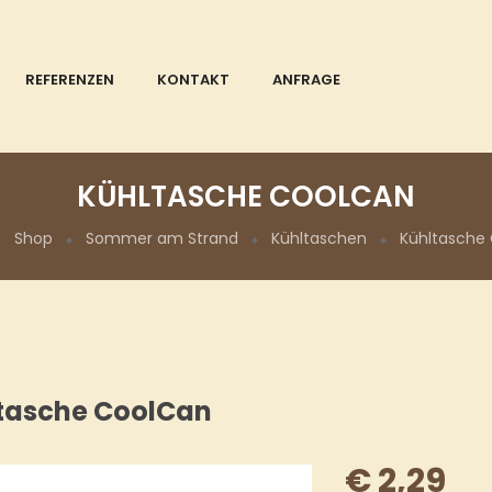
REFERENZEN
KONTAKT
ANFRAGE
KÜHLTASCHE COOLCAN
Shop
Sommer am Strand
Kühltaschen
Kühltasche
tasche CoolCan
€
2,29