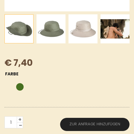
€
7,40
FARBE
SAFARIHUT
ZUR ANFRAGE HINZUFÜGEN
AUS
100