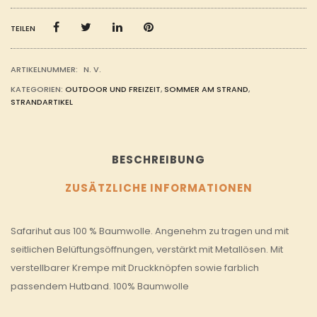
%
BAUMWOLLE
MENGE
TEILEN
ARTIKELNUMMER:
N. V.
KATEGORIEN:
OUTDOOR UND FREIZEIT
,
SOMMER AM STRAND
,
STRANDARTIKEL
BESCHREIBUNG
ZUSÄTZLICHE INFORMATIONEN
Safarihut aus 100 % Baumwolle. Angenehm zu tragen und mit
seitlichen Belüftungsöffnungen, verstärkt mit Metallösen. Mit
verstellbarer Krempe mit Druckknöpfen sowie farblich
passendem Hutband. 100% Baumwolle