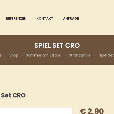
REFERENZEN
KONTAKT
ANFRAGE
SPIEL SET CRO
e
Shop
Sommer am Strand
Strandartikel
Spiel Se
l Set CRO
€
2,90