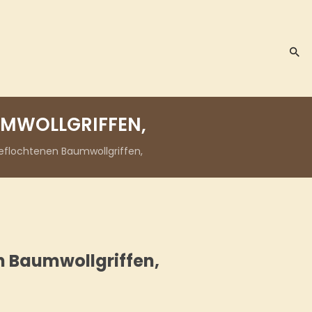
UMWOLLGRIFFEN,
eflochtenen Baumwollgriffen,
n Baumwollgriffen,