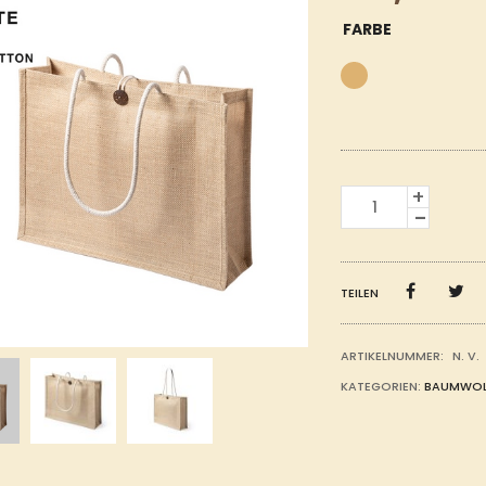
FARBE
LAMINIERTE
JUTE-
TASCHE
MIT
GEFLOCHTENEN
BAUMWOLLGRIFFEN,
TEILEN
MENGE
ARTIKELNUMMER:
N. V.
KATEGORIEN:
BAUMWOL