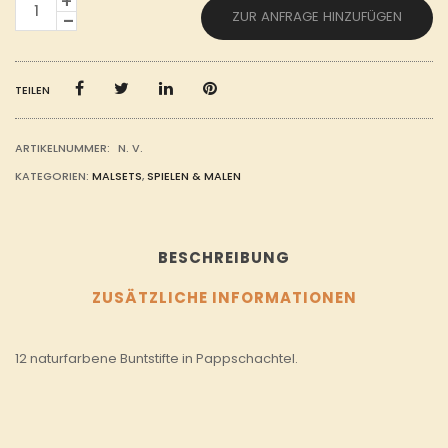
12
ZUR ANFRAGE HINZUFÜGEN
NATURFARBENE
BUNTSTIFTE
MENGE
TEILEN
ARTIKELNUMMER:
N. V.
KATEGORIEN:
MALSETS
,
SPIELEN & MALEN
BESCHREIBUNG
ZUSÄTZLICHE INFORMATIONEN
12 naturfarbene Buntstifte in Pappschachtel.