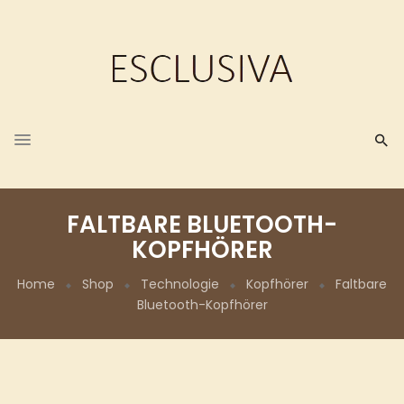
FALTBARE BLUETOOTH-
KOPFHÖRER
Home
Shop
Technologie
Kopfhörer
Faltbare
Bluetooth-Kopfhörer