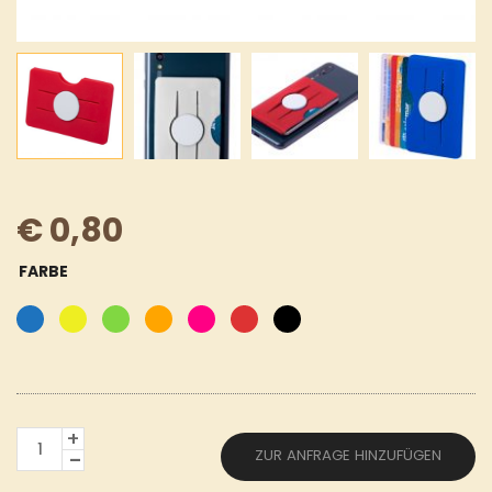
€
0,80
FARBE
KREDITKARTEN-
ZUR ANFRAGE HINZUFÜGEN
HÜLLE
MENGE