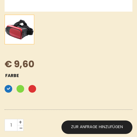
€
9,60
FARBE
VR-
ZUR ANFRAGE HINZUFÜGEN
HEADSET
MENGE