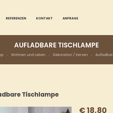
REFERENZEN
KONTAKT
ANFRAGE
AUFLADBARE TISCHLAMPE
op
Wohnen und Leben
Dekoration / Kerzen
Aufladbar
adbare Tischlampe
€
18,80