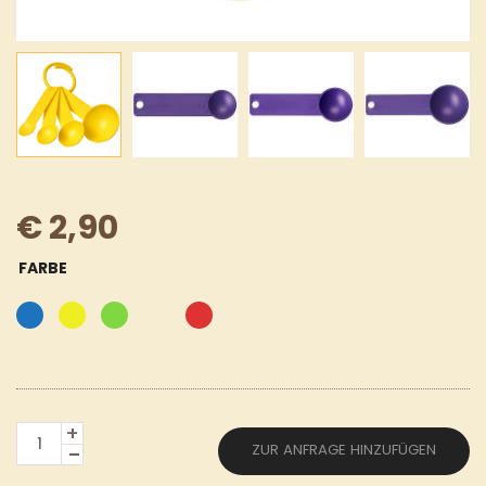
€
2,90
FARBE
MESSLÖFFEL-
ZUR ANFRAGE HINZUFÜGEN
SET
MIT