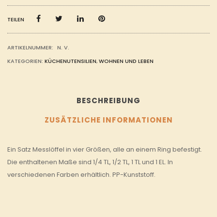
4
GRÖSSEN M
ENGE
TEILEN
ARTIKELNUMMER:
N. V.
KATEGORIEN:
KÜCHENUTENSILIEN
,
WOHNEN UND LEBEN
BESCHREIBUNG
ZUSÄTZLICHE INFORMATIONEN
Ein Satz Messlöffel in vier Größen, alle an einem Ring befestigt.
Die enthaltenen Maße sind 1/4 TL, 1/2 TL, 1 TL und 1 EL. In
verschiedenen Farben erhältlich. PP-Kunststoff.