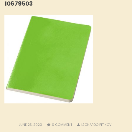
10679503
JUNE 23, 2020
0
COMMENT
LEONARDO PITIKOV