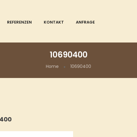
REFERENZEN
KONTAKT
ANFRAGE
10690400
Home
10690400
0400