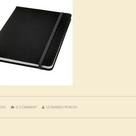
2020
0
COMMENT
LEONARDO PITIKOV