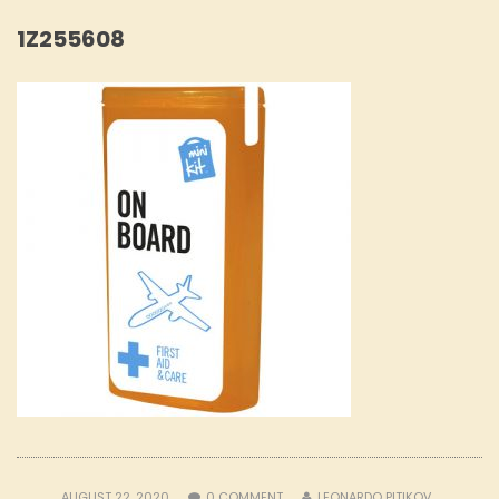
1Z255608
AUGUST 22, 2020
0
COMMENT
LEONARDO PITIKOV