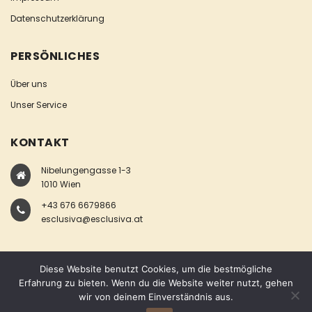
Datenschutzerklärung
PERSÖNLICHES
Über uns
Unser Service
KONTAKT
Nibelungengasse 1-3
1010 Wien
+43 676 6679866
esclusiva@esclusiva.at
Diese Website benutzt Cookies, um die bestmögliche
Erfahrung zu bieten. Wenn du die Website weiter nutzt, gehen
wir von deinem Einverständnis aus.
COPYRIGHT © ESCLUSIVA