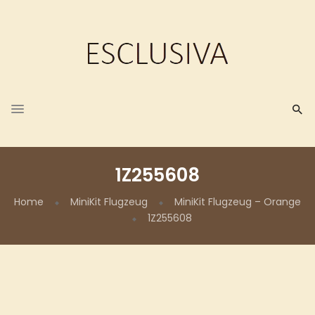
1Z255608
Home
MiniKit Flugzeug
MiniKit Flugzeug – Orange
1Z255608