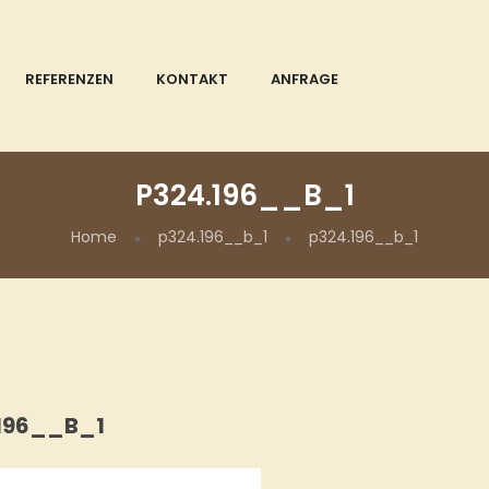
REFERENZEN
KONTAKT
ANFRAGE
P324.196__B_1
Home
p324.196__b_1
p324.196__b_1
196__B_1