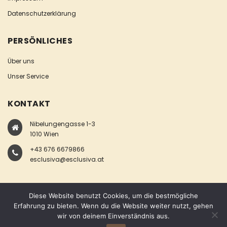
Datenschutzerklärung
PERSÖNLICHES
Über uns
Unser Service
KONTAKT
Nibelungengasse 1-3
1010 Wien
+43 676 6679866
esclusiva@esclusiva.at
Diese Website benutzt Cookies, um die bestmögliche
Erfahrung zu bieten. Wenn du die Website weiter nutzt, gehen
wir von deinem Einverständnis aus.
COPYRIGHT © ESCLUSIVA