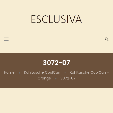
3072-07
Home
Kühltasche CoolCan
Kühltasche CoolCan –
Orange
3072-07