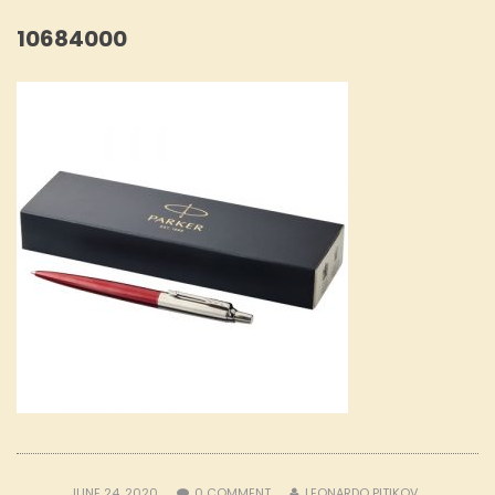
10684000
JUNE 24, 2020
0
COMMENT
LEONARDO PITIKOV