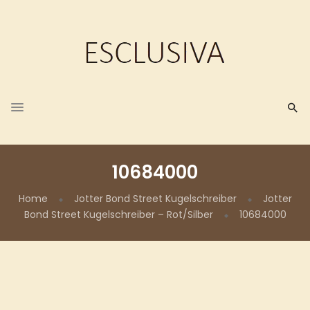
10684000
Home
Jotter Bond Street Kugelschreiber
Jotter
Bond Street Kugelschreiber – Rot/Silber
10684000