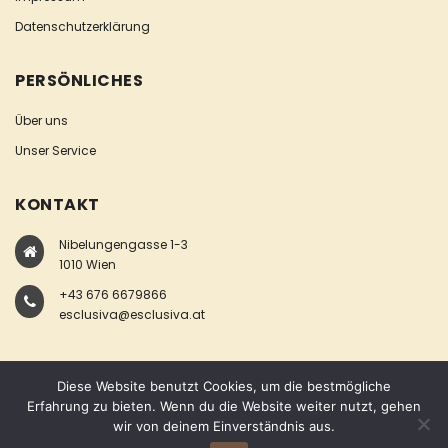
Datenschutzerklärung
PERSÖNLICHES
Über uns
Unser Service
KONTAKT
Nibelungengasse 1-3
1010 Wien
+43 676 6679866
esclusiva@esclusiva.at
Diese Website benutzt Cookies, um die bestmögliche
Erfahrung zu bieten. Wenn du die Website weiter nutzt, gehen
wir von deinem Einverständnis aus.
COPYRIGHT © ESCLUSIVA