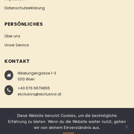
Datenschutzerklärung
PERSÖNLICHES
Über uns
Unser Service
KONTAKT
Nibelungengasse 1-3
1010 Wien
+43 676 6679866
esclusiva@esclusiva.at
Diese Website benutzt Cookies, um die bestmögliche
Erfahrung zu bieten. Wenn du die Website weiter nutzt, gehen
wir von deinem Einverständnis aus.
COPYRIGHT © ESCLUSIVA