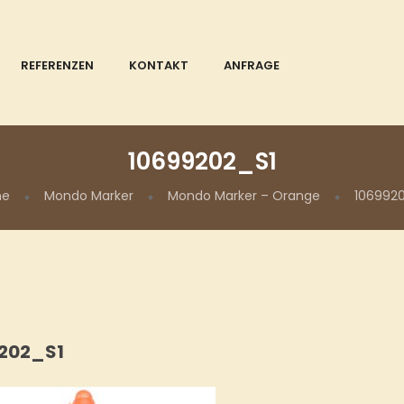
REFERENZEN
KONTAKT
ANFRAGE
10699202_S1
me
Mondo Marker
Mondo Marker – Orange
1069920
202_S1