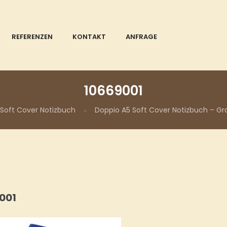
REFERENZEN
KONTAKT
ANFRAGE
10669001
 Soft Cover Notizbuch
Doppio A5 Soft Cover Notizbuch – G
001