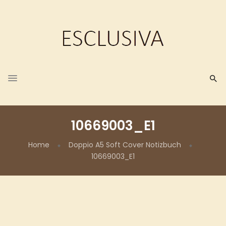
10669003_E1
Home
Doppio A5 Soft Cover Notizbuch
10669003_E1