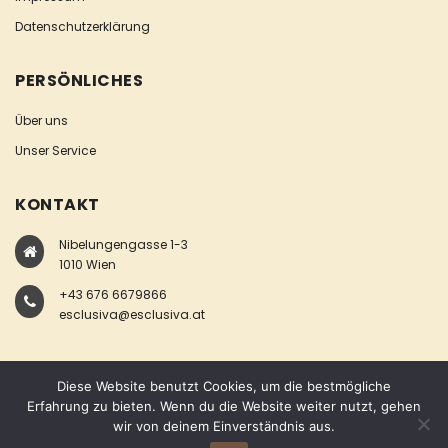
Datenschutzerklärung
PERSÖNLICHES
Über uns
Unser Service
KONTAKT
Nibelungengasse 1-3
1010 Wien
+43 676 6679866
esclusiva@esclusiva.at
Diese Website benutzt Cookies, um die bestmögliche
Erfahrung zu bieten. Wenn du die Website weiter nutzt, gehen
wir von deinem Einverständnis aus.
COPYRIGHT © ESCLUSIVA