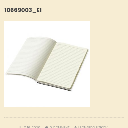
10669003_E1
JULY 16, 2020
0
COMMENT
LEONARDO PITIKOV