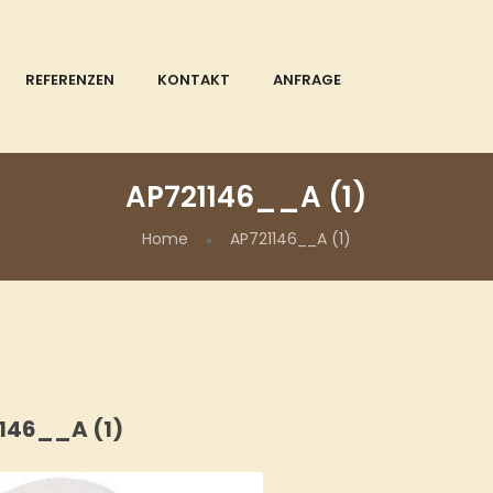
REFERENZEN
KONTAKT
ANFRAGE
AP721146__A (1)
Home
AP721146__A (1)
146__A (1)