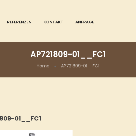
REFERENZEN
KONTAKT
ANFRAGE
AP721809-01__FC1
Home
AP721809-01__FC1
1809-01__FC1