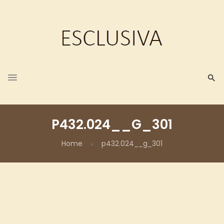
P432.024__G_301
Home
p432.024__g_301