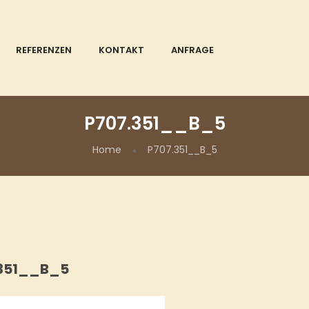
REFERENZEN
KONTAKT
ANFRAGE
P707.351__B_5
Home
P707.351__B_5
.351__B_5