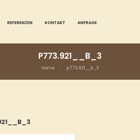
REFERENZEN
KONTAKT
ANFRAGE
P773.921__B_3
Home
p773.921__b_3
921__B_3