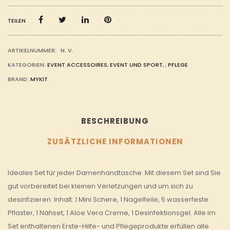
MENGE
TEILEN
ARTIKELNUMMER:
N. V.
KATEGORIEN:
EVENT ACCESSOIRES
,
EVENT UND SPORT
,
,
PFLEGE
BRAND:
MYKIT
BESCHREIBUNG
ZUSÄTZLICHE INFORMATIONEN
Ideales Set für jeder Damenhandtasche. Mit diesem Set sind Sie
gut vorbereitet bei kleinen Verletzungen und um sich zu
desinfizieren. Inhalt: 1 Mini Schere, 1 Nagelfeile, 5 wasserfeste
Pflaster, 1 Nähset, 1 Aloe Vera Creme, 1 Desinfektionsgel. Alle im
Set enthaltenen Erste-Hilfe- und Pflegeprodukte erfüllen alle