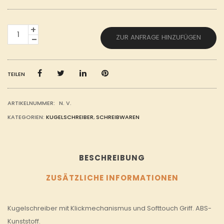
KUGELSCHREIBER
ZUR ANFRAGE HINZUFÜGEN
WEISS M
IT F
ARBIGEM G
RIFF M
ENGE
TEILEN
ARTIKELNUMMER:
N. V.
KATEGORIEN:
KUGELSCHREIBER
,
SCHREIBWAREN
BESCHREIBUNG
ZUSÄTZLICHE INFORMATIONEN
Kugelschreiber mit Klickmechanismus und Softtouch Griff. ABS-
Kunststoff.