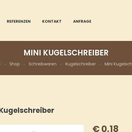
REFERENZEN
KONTAKT
ANFRAGE
MINI KUGELSCHREIBER
e
Shop
Schreibwaren
Kugelschreiber
Mini Kugelsch
 Kugelschreiber
€
0,18