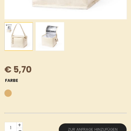
€
5,70
FARBE
KÜHLTASCHE
ZUR ANFRAGE HINZUFÜGEN
LON