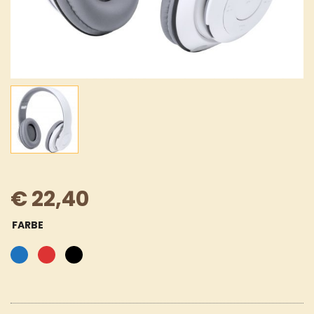
€
22,40
FARBE